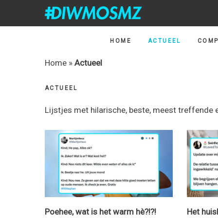
Skip
Skip
Skip
Skip
HOME
ACTUEEL
COMP
to
to
to
to
primary
content
primary
footer
Home
»
Actueel
navigation
sidebar
ACTUEEL
Lijstjes met hilarische, beste, meest treffend
Poehee, wat is het warm hè?!?!
Het huis