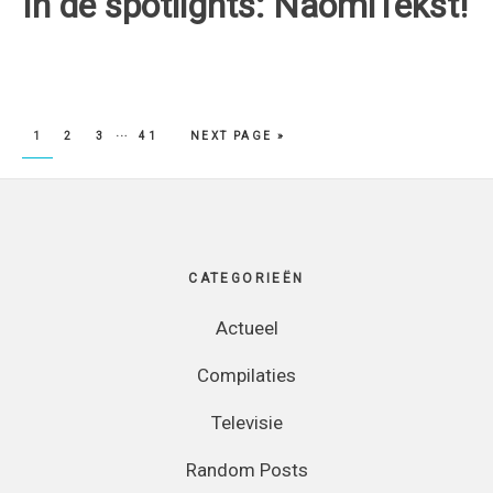
In de spotlights: NaomiTekst!
…
PAGE
PAGE
PAGE
PAGE
1
2
3
41
NEXT PAGE »
Footer
CATEGORIEËN
Actueel
Compilaties
Televisie
Random Posts