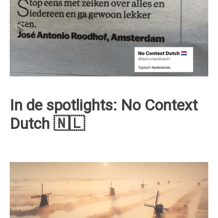
In de spotlights: No Context
Dutch 🇳🇱