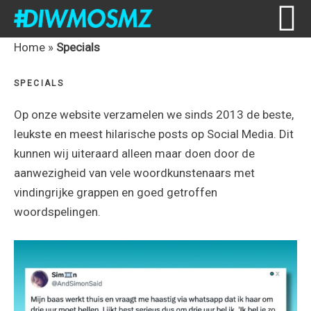
Skip
Skip
Skip
Skip
Home
»
Specials
to
to
to
to
SPECIALS
primary
content
primary
footer
navigation
sidebar
Op onze website verzamelen we sinds 2013 de beste,
leukste en meest hilarische posts op Social Media. Dit
kunnen wij uiteraard alleen maar doen door de
aanwezigheid van vele woordkunstenaars met
vindingrijke grappen en goed getroffen
woordspelingen.