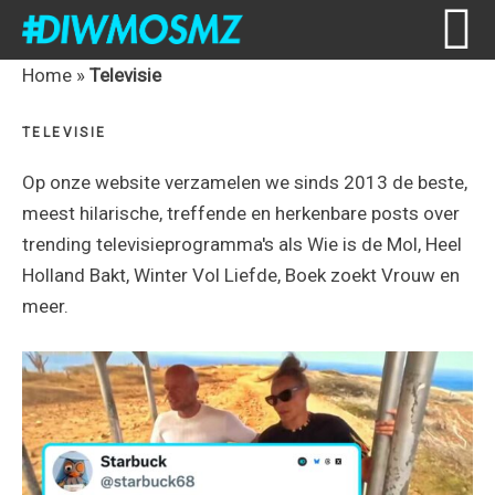
Skip
Skip
Skip
Skip
Home
»
Televisie
to
to
to
to
TELEVISIE
primary
content
primary
footer
navigation
sidebar
Op onze website verzamelen we sinds 2013 de beste,
meest hilarische, treffende en herkenbare posts over
trending televisieprogramma's als
Wie is de Mol
,
Heel
Holland Bakt
,
Winter Vol Liefde
,
Boek zoekt Vrouw
en
meer.