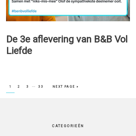
De 3e aflevering van B&B Vol
Liefde
…
PAGE
PAGE
PAGE
PAGE
1
2
3
33
NEXT PAGE »
Footer
CATEGORIEËN