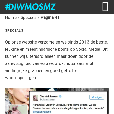
Skip
Skip
Skip
Skip
Home
»
Specials
»
Pagina 41
to
to
to
to
SPECIALS
primary
content
primary
footer
navigation
sidebar
Op onze website verzamelen we sinds 2013 de beste,
leukste en meest hilarische posts op Social Media. Dit
kunnen wij uiteraard alleen maar doen door de
aanwezigheid van vele woordkunstenaars met
vindingrijke grappen en goed getroffen
woordspelingen.