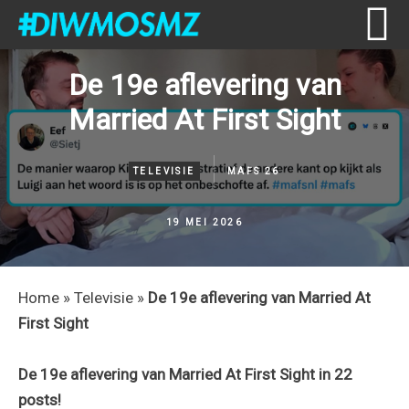
Skip
Skip
Skip
Skip
De 19e aflevering van
to
to
to
to
Married At First Sight
primary
content
primary
footer
navigation
sidebar
TELEVISIE
MAFS 26
19 MEI 2026
Home
»
Televisie
»
De 19e aflevering van Married At
First Sight
De 19e aflevering van Married At First Sight in 22
posts!