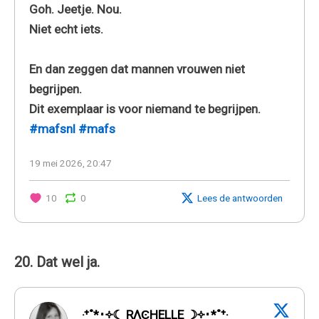
Goh. Jeetje. Nou.
Niet echt iets.
En dan zeggen dat mannen vrouwen niet
begrijpen.
Dit exemplaar is voor niemand te begrijpen.
#mafsnl
#mafs
19 mei 2026, 20:47
10
0
Lees de antwoorden
20. Dat wel ja.
‧͙⁺˚*･༓☾ RΛϾHELLE ☽༓･*˚⁺‧͙