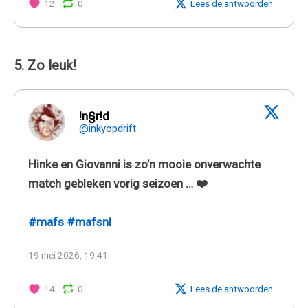
12
0
Lees de antwoorden
5. Zo leuk!
!n§r!d
@inkyopdrift
Hinke en Giovanni is zo’n mooie onverwachte
match gebleken vorig seizoen … ❤️
#mafs
#mafsnl
19 mei 2026, 19:41
14
0
Lees de antwoorden