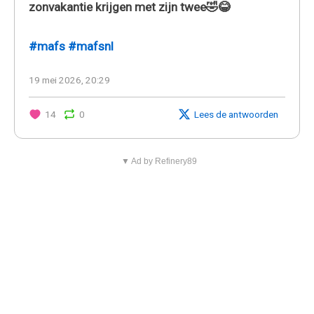
zonvakantie krijgen met zijn twee🤣😂
#mafs
#mafsnl
19 mei 2026, 20:29
14
0
Lees de antwoorden
▼ Ad by Refinery89