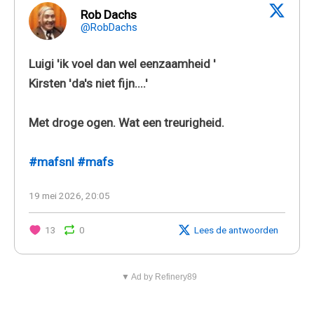
Rob Dachs
@RobDachs
Luigi 'ik voel dan wel eenzaamheid '
Kirsten 'da's niet fijn....'
Met droge ogen. Wat een treurigheid.
#mafsnl
#mafs
19 mei 2026, 20:05
13
0
Lees de antwoorden
▼ Ad by Refinery89