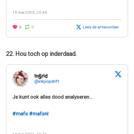
19 mei 2026, 20:44
8
0
Lees de antwoorden
22. Hou toch op inderdaad.
!n§r!d
@inkyopdrift
Je kunt ook alles dood analyseren…
#mafs
#mafsnl
19 mei 2026, 20:46