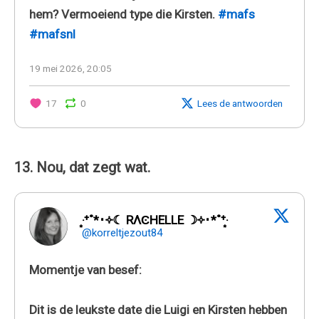
hem? Vermoeiend type die Kirsten.
#mafs
#mafsnl
19 mei 2026, 20:05
17
0
Lees de antwoorden
13. Nou, dat zegt wat.
‧͙⁺˚*･༓☾ RΛϾHELLE ☽༓･*˚⁺‧͙
@korreltjezout84
Momentje van besef:
Dit is de leukste date die Luigi en Kirsten hebben