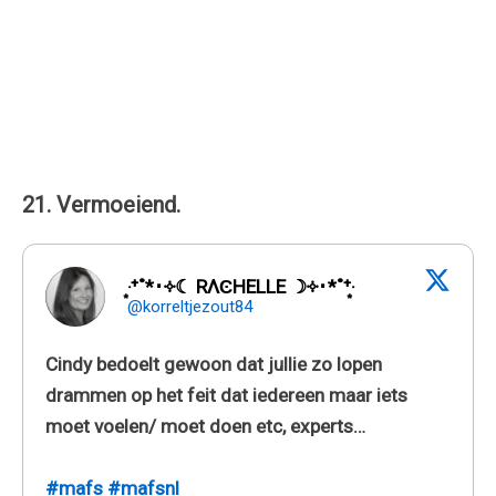
21. Vermoeiend.
‧͙⁺˚*･༓☾ RΛϾHELLE ☽༓･*˚⁺‧͙
@korreltjezout84
Cindy bedoelt gewoon dat jullie zo lopen
drammen op het feit dat iedereen maar iets
moet voelen/ moet doen etc, experts…
#mafs
#mafsnl