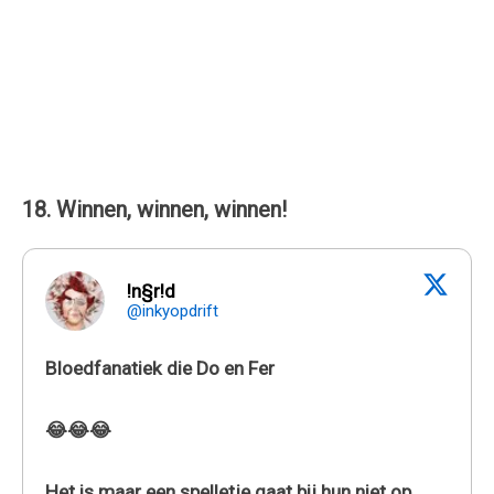
18. Winnen, winnen, winnen!
!n§r!d
@inkyopdrift
Bloedfanatiek die Do en Fer
😂😂😂
Het is maar een spelletje gaat bij hun niet op.