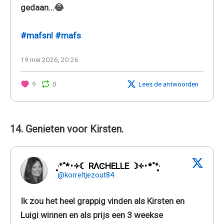
gedaan…😂
#mafsnl
#mafs
19 mei 2026, 20:26
9
0
Lees de antwoorden
14. Genieten voor Kirsten.
‧͙⁺˚*･༓☾ RΛϾHELLE ☽༓･*˚⁺‧͙
@korreltjezout84
Ik zou het heel grappig vinden als Kirsten en
Luigi winnen en als prijs een 3 weekse