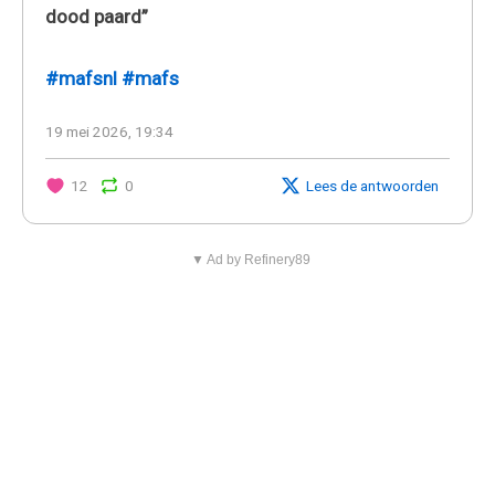
dood paard”
#mafsnl
#mafs
19 mei 2026, 19:34
12
0
Lees de antwoorden
▼ Ad by Refinery89