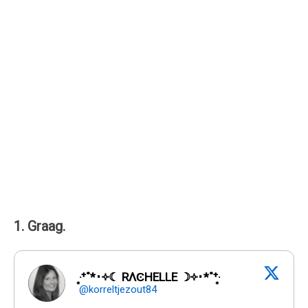
1. Graag.
‧͙⁺˚*･༓☾ RΛϾHELLE ☽༓･*˚⁺‧͙
@korreltjezout84