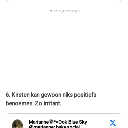
▼ Ad by Refinery89
6. Kirsten kan gewoon niks positiefs
benoemen. Zo irritant.
Marianne🌞🐾Ook Blue Sky
@marianner.bsky.social