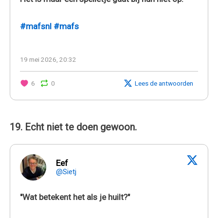
#mafsnl
#mafs
19 mei 2026, 20:32
6
0
Lees de antwoorden
19. Echt niet te doen gewoon.
Eef
@Sietj
"Wat betekent het als je huilt?"