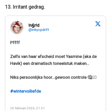
13. Irritant gedrag.
!n§r!d
@inkyopdrift
Pffff
Zelfs van haar afscheid moet Yasmine (aka de
Havik) een dramatisch toneelstuk maken…
Niks persoonlijks hoor…gewoon controle 🤔🤷‍♀️
#wintervolliefde
26 februari 2026, 21:31