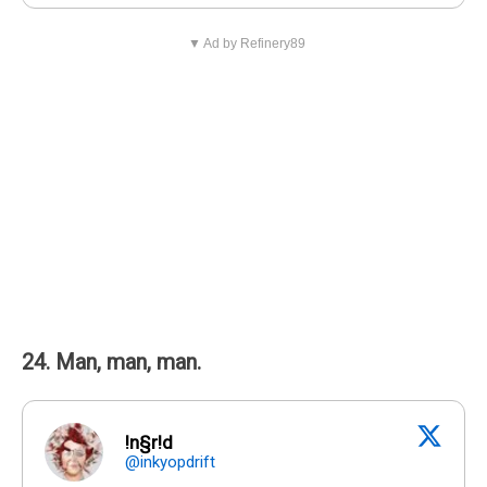
▼ Ad by Refinery89
24. Man, man, man.
!n§r!d
@inkyopdrift