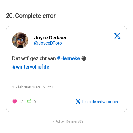
20. Complete error.
Joyce Derksen
@JoyceDFoto
Dat wtf gezicht van
#Hanneke
😅
#wintervolliefde
26 februari 2026, 21:21
12
0
Lees de antwoorden
▼ Ad by Refinery89