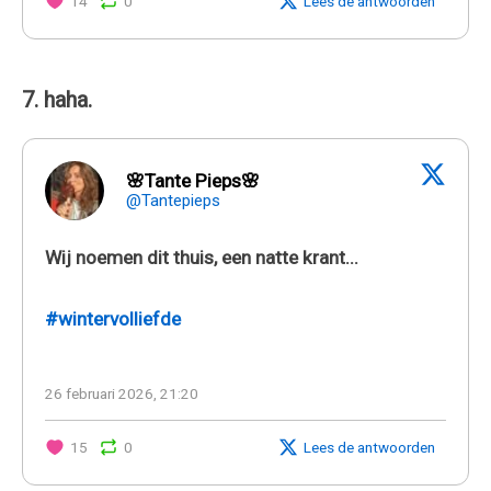
14
0
Lees de antwoorden
7. haha.
🌸Tante Pieps🌸
@Tantepieps
Wij noemen dit thuis, een natte krant...
#wintervolliefde
26 februari 2026, 21:20
15
0
Lees de antwoorden