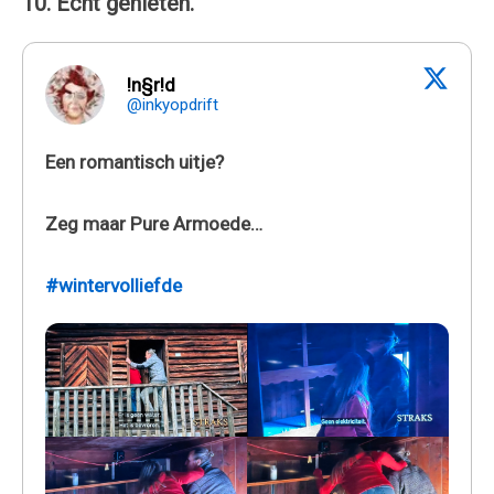
10. Echt genieten.
!n§r!d
@inkyopdrift
Een romantisch uitje?
Zeg maar Pure Armoede…
#wintervolliefde