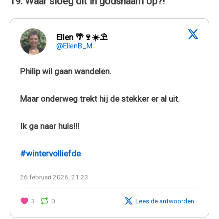
19. Waar sloeg dit in godsnaam op?!
Ellen 🌴🍷☀️⛱
@EllenB_M
Philip wil gaan wandelen.
Maar onderweg trekt hij de stekker er al uit.
Ik ga naar huis!!!
#wintervolliefde
26 februari 2026, 21:23
3
0
Lees de antwoorden