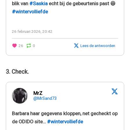
blik van
#Saskia
echt bij de gebeurtenis past 😆
#wintervolliefde
26 februari 2026, 20:42
26
0
Lees de antwoorden
3. Check.
MrZ
@MrSand73
Barbara haar gegevens kloppen, net gecheckt op
de ODIDO site…
#wintervolliefde