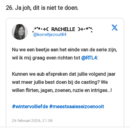
26. Ja joh, dit is niet te doen.
‧͙⁺˚*･༓☾ RΛϾHELLE ☽༓･*˚⁺‧͙
@korreltjezout84
Nu we een beetje aan het einde van de serie zijn,
wil ik mij graag even richten tot
@RTL4
:
Kunnen we aub afspreken dat jullie volgend jaar
wat meer jullie best doen bij de casting? We
willen flirten, jagen, zoenen, ruzie en intriges…!
#wintervolliefde
#meestsaaieseizoenooit
26 februari 2026, 21:38