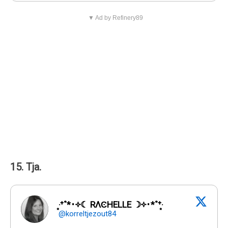
▼ Ad by Refinery89
15. Tja.
‧͙⁺˚*･༓☾ RΛϾHELLE ☽༓･*˚⁺‧͙
@korreltjezout84