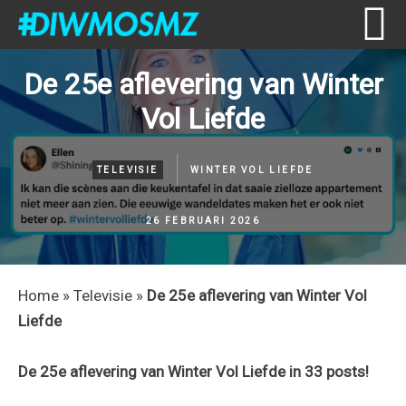
Skip
Skip
Skip
Skip
De 25e aflevering van Winter
to
to
to
to
Vol Liefde
primary
content
primary
footer
navigation
sidebar
TELEVISIE
WINTER VOL LIEFDE
26 FEBRUARI 2026
Home
»
Televisie
»
De 25e aflevering van Winter Vol
Liefde
De 25e aflevering van Winter Vol Liefde in 33 posts!