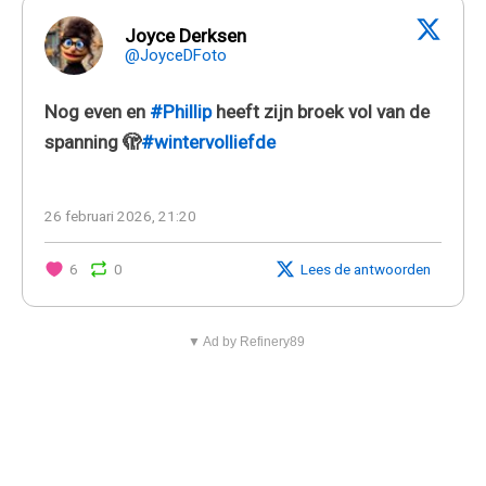
Joyce Derksen
@JoyceDFoto
Nog even en
#Phillip
heeft zijn broek vol van de
spanning 🫣
#wintervolliefde
26 februari 2026, 21:20
6
0
Lees de antwoorden
▼ Ad by Refinery89