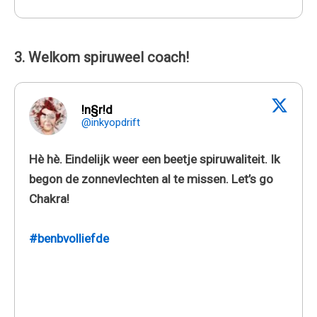
3. Welkom spiruweel coach!
!n§r!d
@inkyopdrift
Hè hè. Eindelijk weer een beetje spiruwaliteit. Ik
begon de zonnevlechten al te missen. Let’s go
Chakra!
#benbvolliefde