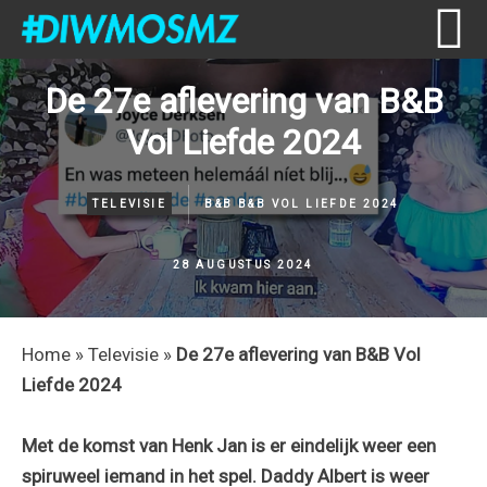
Skip
Skip
Skip
Skip
De 27e aflevering van B&B
to
to
to
to
Vol Liefde 2024
primary
content
primary
footer
navigation
sidebar
TELEVISIE
B&B
B&B VOL LIEFDE 2024
28 AUGUSTUS 2024
Home
»
Televisie
»
De 27e aflevering van B&B Vol
Liefde 2024
Met de komst van Henk Jan is er eindelijk weer een
spiruweel iemand in het spel. Daddy Albert is weer