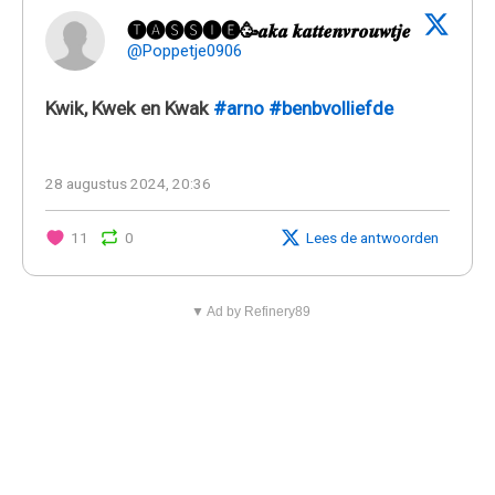
🅣🅐🅢🅢🅘🅔🥳𝒂𝒌𝒂 𝒌𝒂𝒕𝒕𝒆𝒏𝒗𝒓𝒐𝒖𝒘𝒕𝒋𝒆
@Poppetje0906
Kwik, Kwek en Kwak
#arno
#benbvolliefde
28 augustus 2024, 20:36
11
0
Lees de antwoorden
▼ Ad by Refinery89