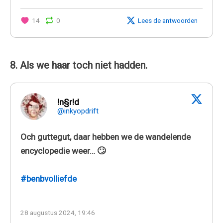
14
0
Lees de antwoorden
8. Als we haar toch niet hadden.
!n§r!d
@inkyopdrift
Och guttegut, daar hebben we de wandelende
encyclopedie weer… 🙄
#benbvolliefde
28 augustus 2024, 19:46