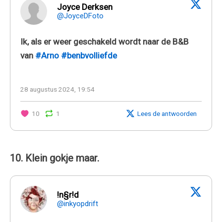
Joyce Derksen
@JoyceDFoto
Ik, als er weer geschakeld wordt naar de B&B
van
#Arno
#benbvolliefde
28 augustus 2024, 19:54
10
1
Lees de antwoorden
10. Klein gokje maar.
!n§r!d
@inkyopdrift