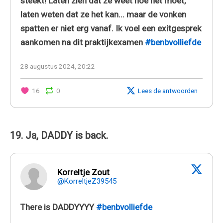
steekt! Laten zien dat ze weet hoe het moet,
laten weten dat ze het kan... maar de vonken
spatten er niet erg vanaf. Ik voel een exitgesprek
aankomen na dit praktijkexamen
#benbvolliefde
28 augustus 2024, 20:22
16
0
Lees de antwoorden
19. Ja, DADDY is back.
Korreltje Zout
@KorreltjeZ39545
There is DADDYYYY
#benbvolliefde