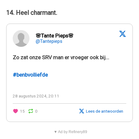
14. Heel charmant.
🌸Tante Pieps🌸
@Tantepieps
Zo zat onze SRV man er vroeger ook bij...
#benbvolliefde
28 augustus 2024, 20:11
15
0
Lees de antwoorden
▼ Ad by Refinery89