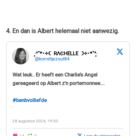
4. En dan is Albert helemaal niet aanwezig.
‧͙⁺˚*･༓☾ RΛϾHELLE ☽༓･*˚⁺‧͙
@korreltjezout84
Wat leuk.. Er heeft een Charlie’s Angel
gereageerd op Albert z’n portemonnee….
#benbvolliefde
28 augustus 2024, 19:50
14
0
Lees de antwoorden