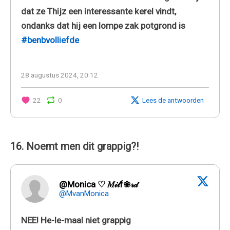
dat ze Thijz een interessante kerel vindt,
ondanks dat hij een lompe zak potgrond is
#benbvolliefde
28 augustus 2024, 20:12
22
0
Lees de antwoorden
16. Noemt men dit grappig?!
@Monica ♡ 𝑀𝒾𝓁f❀𝓇𝒹
@MvanMonica
NEE! He-le-maal niet grappig