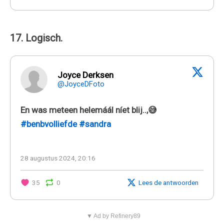
17. Logisch.
Joyce Derksen
@JoyceDFoto
En was meteen helemáál níet blij..,😅
#benbvolliefde
#sandra
28 augustus 2024, 20:16
35
0
Lees de antwoorden
▼ Ad by Refinery89