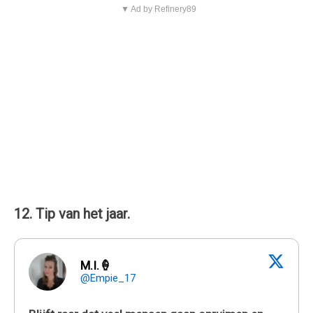
▼ Ad by Refinery89
12. Tip van het jaar.
M.I.🍦
@Empie_17