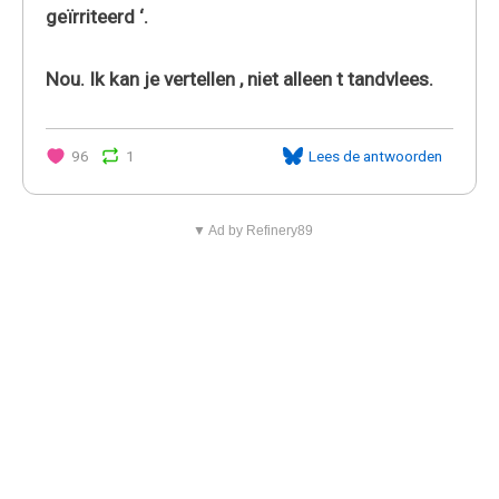
geïrriteerd ‘.
Nou. Ik kan je vertellen , niet alleen t tandvlees.
96
1
Lees de antwoorden
▼ Ad by Refinery89