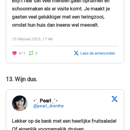
Blijft raar dat veel mensen gaan opruimen en
schoonmaken als er visite komt. Je maakt je
gasten veel gelukkiger met een teringzooi,
omdat hun huis dan ineens wel meevalt.
15 februari 2025, 17:48
411
5
Lees de antwoorden
13. Wijn dus.
-ˋˏ Pearl ˎˊ-
@pearl_drenthe
Lekker op de bank met een heerlijke fruitsalade!
Of eigenlijk voornamelijk druiven.