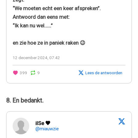
“We moeten echt een keer afspreken”.
Antwoord dan eens met:
“Ik kan nu wel……”
en zie hoe ze in paniek raken 😉
12 december 2024, 07:42
399
9
Lees de antwoorden
8. En bedankt.
ilSe 🖤
@miauwzie