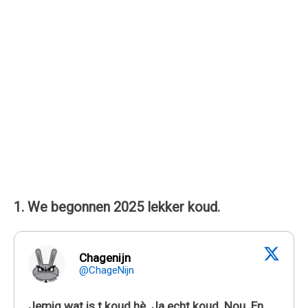
1. We begonnen 2025 lekker koud.
Chagenijn
@ChageNijn
Jemig wat is t koud hè. Ja echt koud. Nou. En