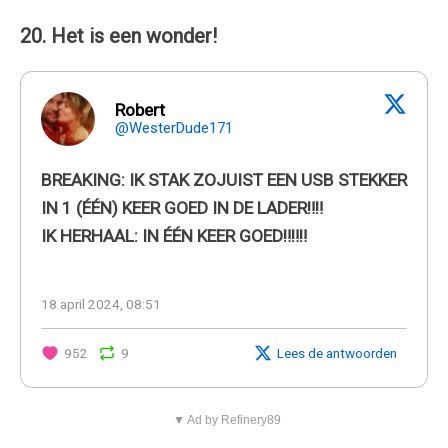
20. Het is een wonder!
Robert
@WesterDude171
BREAKING: IK STAK ZOJUIST EEN USB STEKKER
IN 1 (ÉÉN) KEER GOED IN DE LADER‼️‼️
IK HERHAAL: IN ÉÉN KEER GOED‼️‼️‼️
18 april 2024, 08:51
952
9
Lees de antwoorden
▼ Ad by Refinery89