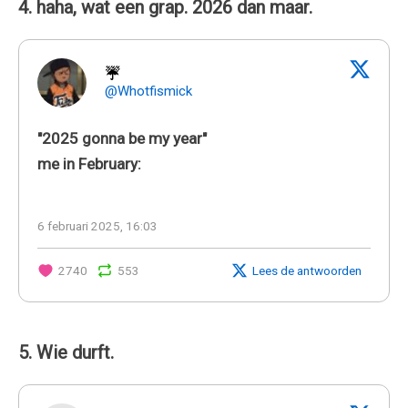
4. haha, wat een grap. 2026 dan maar.
☔
@Whotfismick
"2025 gonna be my year"
me in February:
6 februari 2025, 16:03
2740
553
Lees de antwoorden
5. Wie durft.