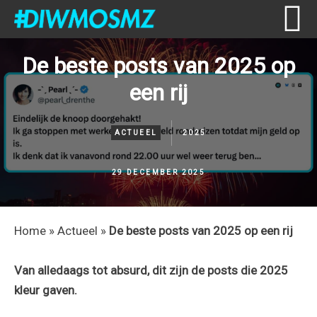
Skip
Skip
Skip
Skip
De beste posts van 2025 op
to
to
to
to
een rij
primary
content
primary
footer
navigation
sidebar
ACTUEEL
2025
29 DECEMBER 2025
Home
»
Actueel
»
De beste posts van 2025 op een rij
Van alledaags tot absurd, dit zijn de posts die 2025
kleur gaven.