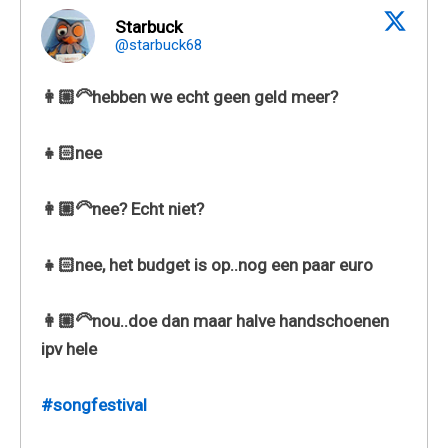
Starbuck
@starbuck68
👩🏼‍🦳hebben we echt geen geld meer?
👧🏻nee
👩🏼‍🦳nee? Echt niet?
👧🏻nee, het budget is op..nog een paar euro
👩🏼‍🦳nou..doe dan maar halve handschoenen
ipv hele
#songfestival