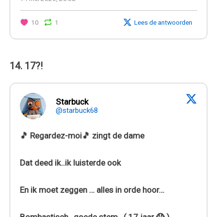
10
1
Lees de antwoorden
14. 17?!
Starbuck
@starbuck68
🎵 Regardez-moi🎵 zingt de dame
Dat deed ik..ik luisterde ook
En ik moet zeggen … alles in orde hoor…
Bombastisch , goede stem.. ( 17 jaar 😱 )