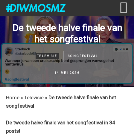
Skip
Skip
Skip
Skip
De tweede halve finale van
to
to
to
to
het songfestival
primary
content
primary
footer
navigation
sidebar
TELEVISIE
SONGFESTIVAL
14 MEI 2026
Home
»
Televisie
»
De tweede halve finale van het
songfestival
De tweede halve finale van het songfestival in 34
posts!