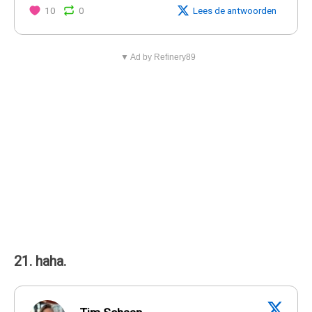
10
0
Lees de antwoorden
▼ Ad by Refinery89
21. haha.