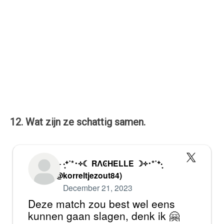
12. Wat zijn ze schattig samen.
— ‧͙⁺˚*･༓☾ RΛϾHELLE ☽༓･*˚⁺‧͙
(@korreltjezout84)
December 21, 2023
Deze match zou best wel eens
kunnen gaan slagen, denk ik 🤗