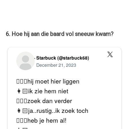
6. Hoe hij aan die baard vol sneeuw kwam?
— Starbuck (@starbuck68)
December 21, 2023
🧔🏼‍♂️hij moet hier liggen
👩🏻ik zie hem niet
🧔🏼‍♂️zoek dan verder
👩🏻ja..rustig..ik zoek toch
🧔🏼‍♂️heb je hem al!