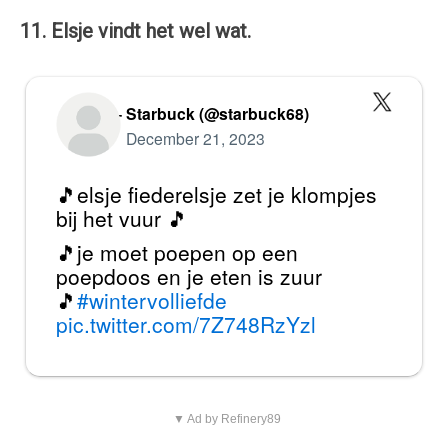
11. Elsje vindt het wel wat.
— Starbuck (@starbuck68)
December 21, 2023
🎵elsje fiederelsje zet je klompjes
bij het vuur 🎵
🎵je moet poepen op een
poepdoos en je eten is zuur
🎵
#wintervolliefde
pic.twitter.com/7Z748RzYzl
▼ Ad by Refinery89