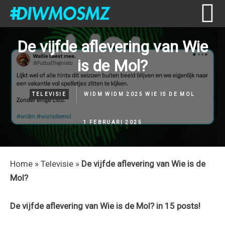
Skip
Skip
Skip
Skip
De vijfde aflevering van Wie
to
to
to
to
is de Mol?
primary
content
primary
footer
navigation
sidebar
TELEVISIE
WIDM
WIDM 2025
WIE IS DE MOL
1 FEBRUARI 2025
Home
»
Televisie
»
De vijfde aflevering van Wie is de
Mol?
De vijfde aflevering van Wie is de Mol? in 15 posts!