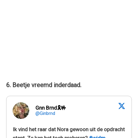
6. Beetje vreemd inderdaad.
Gnn Brnd🎗🤟
@Ginbrnd
Ik vind het raar dat Nora gewoon uit de opdracht
stapt. Ze kan het toch proberen?
#widm