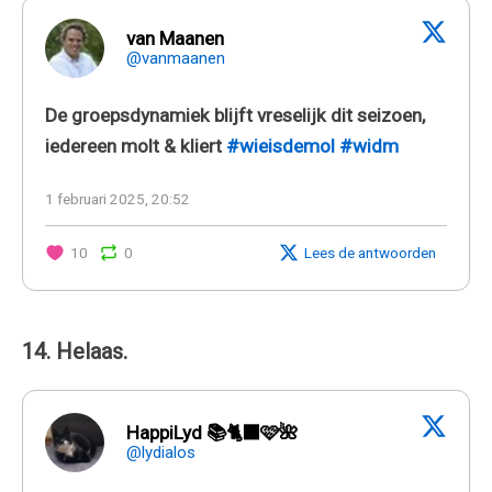
van Maanen
@vanmaanen
De groepsdynamiek blijft vreselijk dit seizoen,
iedereen molt & kliert
#wieisdemol
#widm
1 februari 2025, 20:52
10
0
Lees de antwoorden
14. Helaas.
HappiLyd 📚🐈‍⬛🩷🌺
@lydialos