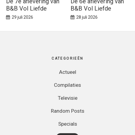
De 7e aflevering van
De 6e aflevering van
B&B Vol Liefde
B&B Vol Liefde
29 juli 2026
28 juli 2026
Footer
CATEGORIEËN
Actueel
Compilaties
Televisie
Random Posts
Specials