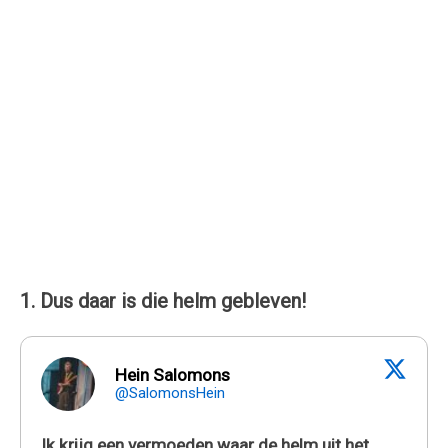
1. Dus daar is die helm gebleven!
Hein Salomons
@SalomonsHein
Ik krijg een vermoeden waar de helm uit het