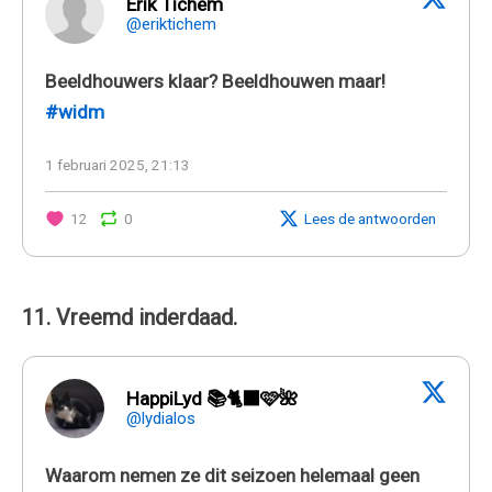
Erik Tichem
@eriktichem
Beeldhouwers klaar? Beeldhouwen maar!
#widm
1 februari 2025, 21:13
12
0
Lees de antwoorden
11. Vreemd inderdaad.
HappiLyd 📚🐈‍⬛🩷🌺
@lydialos
Waarom nemen ze dit seizoen helemaal geen