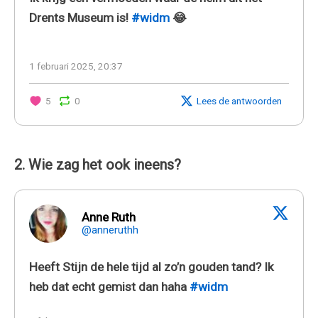
Drents Museum is!
#widm
😂
1 februari 2025, 20:37
5
0
Lees de antwoorden
2. Wie zag het ook ineens?
Anne Ruth
@anneruthh
Heeft Stijn de hele tijd al zo’n gouden tand? Ik
heb dat echt gemist dan haha
#widm