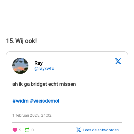
15. Wij ook!
Ray
@rayxwfc
ah ik ga bridget echt missen
#widm
#wieisdemol
1 februari 2025, 21:32
9
0
Lees de antwoorden