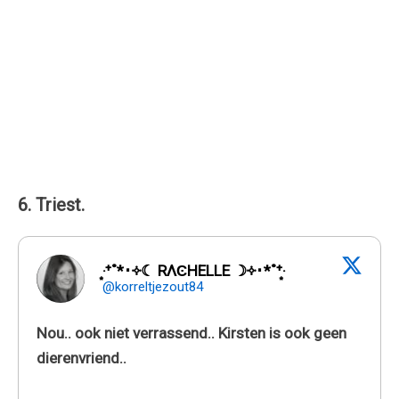
6. Triest.
‧͙⁺˚*･༓☾ RΛϾHELLE ☽༓･*˚⁺‧͙
@korreltjezout84
Nou.. ook niet verrassend.. Kirsten is ook geen
dierenvriend..