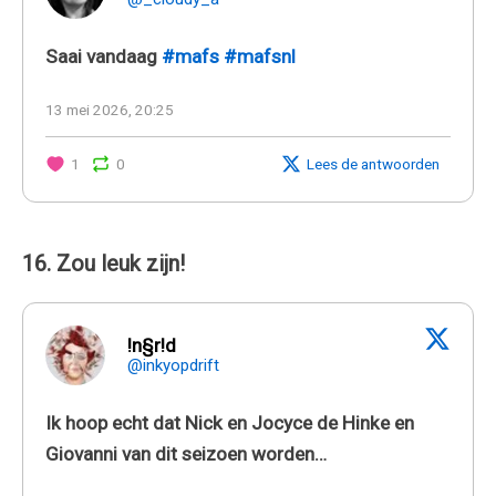
Saai vandaag
#mafs
#mafsnl
13 mei 2026, 20:25
1
0
Lees de antwoorden
16. Zou leuk zijn!
!n§r!d
@inkyopdrift
Ik hoop echt dat Nick en Jocyce de Hinke en
Giovanni van dit seizoen worden…