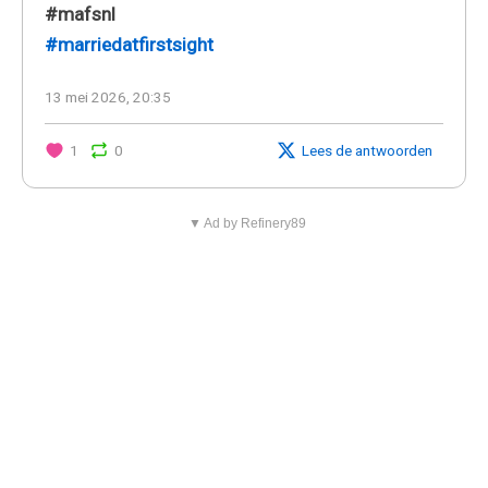
#mafsnl
#marriedatfirstsight
13 mei 2026, 20:35
1
0
Lees de antwoorden
▼ Ad by Refinery89