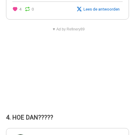
4
0
Lees de antwoorden
▼ Ad by Refinery89
4. HOE DAN?????