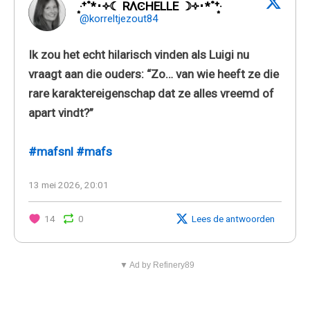
‧͙⁺˚*･༓☾ RΛϾHELLE ☽༓･*˚⁺‧͙
@korreltjezout84
Ik zou het echt hilarisch vinden als Luigi nu
vraagt aan die ouders: “Zo… van wie heeft ze die
rare karaktereigenschap dat ze alles vreemd of
apart vindt?”
#mafsnl
#mafs
13 mei 2026, 20:01
14
0
Lees de antwoorden
▼ Ad by Refinery89