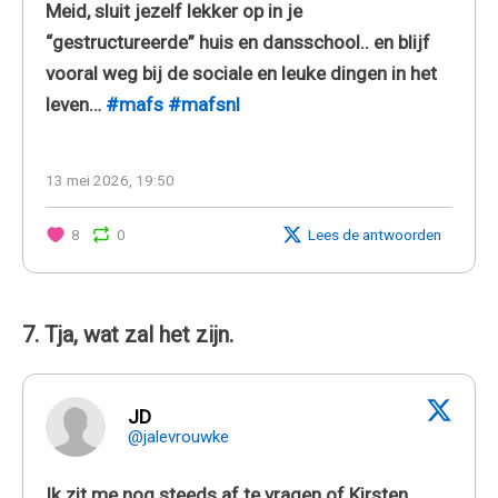
Meid, sluit jezelf lekker op in je
“gestructureerde” huis en dansschool.. en blijf
vooral weg bij de sociale en leuke dingen in het
leven…
#mafs
#mafsnl
13 mei 2026, 19:50
8
0
Lees de antwoorden
7. Tja, wat zal het zijn.
JD
@jalevrouwke
Ik zit me nog steeds af te vragen of Kirsten