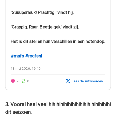
'Súúúperleuk! Prachtig!' vindt hij.
'Grappig. Raar. Beetje gek' vindt zij.
Het is dit stel en hun verschillen in een notendop.
#mafs
#mafsnl
13 mei 2026, 19:40
9
0
Lees de antwoorden
3. Vooral heel veel hihihihihihihihihihihihihihihihi
dit seizoen.