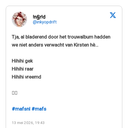
!n§r!d
@inkyopdrift
Tja, al bladerend door het trouwalbum hadden
we niet anders verwacht van Kirsten hè…
Hihihi gek
Hihihi raar
Hihihi vreemd
🤷‍♀️
#mafsnl
#mafs
13 mei 2026, 19:43