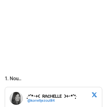
1. Nou...
‧͙⁺˚*･༓☾ RΛϾHELLE ☽༓･*˚⁺‧͙
@korreltjezout84