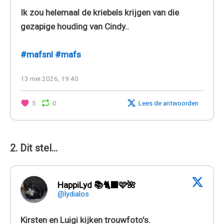
Ik zou helemaal de kriebels krijgen van die
gezapige houding van Cindy..
#mafsnl
#mafs
13 mei 2026, 19:40
5
0
Lees de antwoorden
2. Dit stel...
HappiLyd 📚🐈‍⬛🩷🌺
@lydialos
Kirsten en Luigi kijken trouwfoto's.