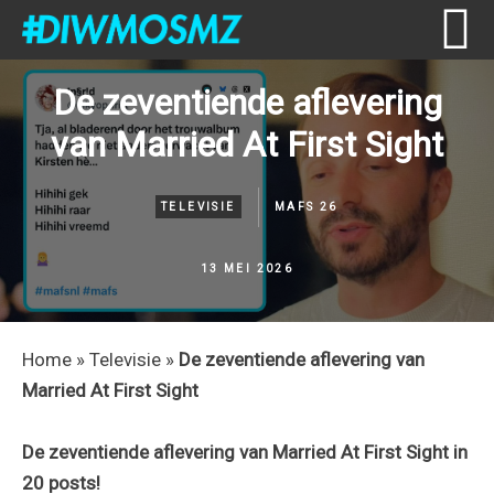
Skip
Skip
Skip
Skip
De zeventiende aflevering
to
to
to
to
van Married At First Sight
primary
content
primary
footer
navigation
sidebar
TELEVISIE
MAFS 26
13 MEI 2026
Home
»
Televisie
»
De zeventiende aflevering van
Married At First Sight
De zeventiende aflevering van Married At First Sight in
20 posts!