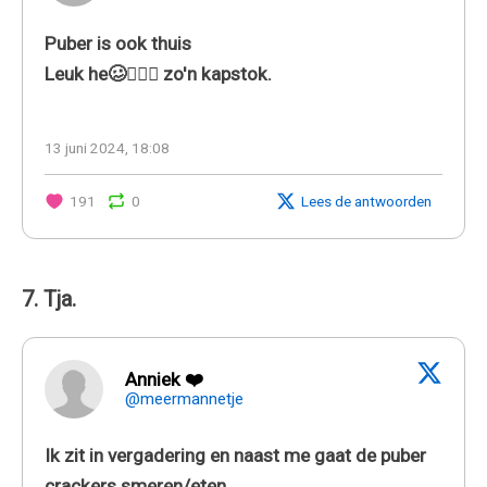
Puber is ook thuis
Leuk he🥴🤦🏼‍♀️ zo'n kapstok.
13 juni 2024, 18:08
191
0
Lees de antwoorden
7. Tja.
Anniek ❤️
@meermannetje
Ik zit in vergadering en naast me gaat de puber
crackers smeren/eten.