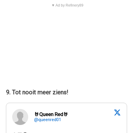
▼ Ad by Refinery89
9. Tot nooit meer ziens!
🤘Queen Red🤘
@queenred01