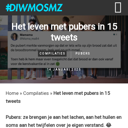
Skip
Skip
Skip
Skip
Het leven met pubers in 15
to
to
to
to
tweets
primary
content
primary
footer
navigation
sidebar
COMPILATIES
PUBERS
14 JANUARI 2025
Home
»
Compilaties
»
Het leven met pubers in 15
tweets
Pubers: ze brengen je aan het lachen, aan het huilen en
soms aan het twijfelen over je eigen verstand. 😂