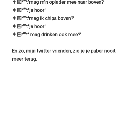
👨🏻‍🦰:'mag m'n oplader mee naar boven?
👩🏻‍🦰:'ja hoor'
👨🏻‍🦰:'mag ik chips boven?'
👩🏻‍🦰:'ja hoor'
👨🏻‍🦰:' mag drinken ook mee?'
En zo, mijn twitter vrienden, zie je je puber nooit
meer terug.