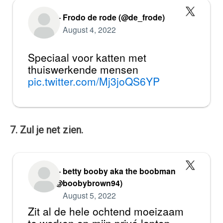
— Frodo de rode (@de_frode)
August 4, 2022
Speciaal voor katten met
thuiswerkende mensen
pic.twitter.com/Mj3joQS6YP
7. Zul je net zien.
— betty booby aka the boobman
(@boobybrown94)
August 5, 2022
Zit al de hele ochtend moeizaam
te werken op mijn privé laptop,