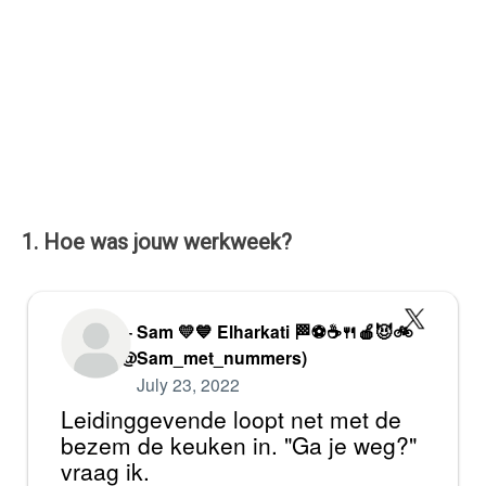
1. Hoe was jouw werkweek?
— Sam 💛💙 Elharkati 🏁⚽☕🍴🍎😈🚲
(@Sam_met_nummers)
July 23, 2022
Leidinggevende loopt net met de
bezem de keuken in. "Ga je weg?"
vraag ik.