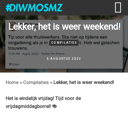
Skip
Skip
Skip
Skip
Lekker, het is weer weekend!
to
to
to
to
primary
content
primary
footer
navigation
sidebar
COMPILATIES
5 AUGUSTUS 2022
Home
»
Compilaties
»
Lekker, het is weer weekend!
Het is eindelijk vrijdag! Tijd voor de
vrijdagmiddagborrel! 🍻