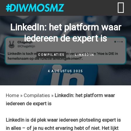
Skip
Skip
Skip
Skip
LinkedIn: het platform waar
to
to
to
to
iedereen de expert is
primary
content
primary
footer
navigation
sidebar
COMPILATIES
LINKEDIN
4 AUGUSTUS 2025
Home
»
Compilaties
»
LinkedIn: het platform waar
iedereen de expert is
LinkedIn is dé plek waar iedereen plotseling expert is
in alles – of je nu echt ervaring hebt of niet. Het lijkt