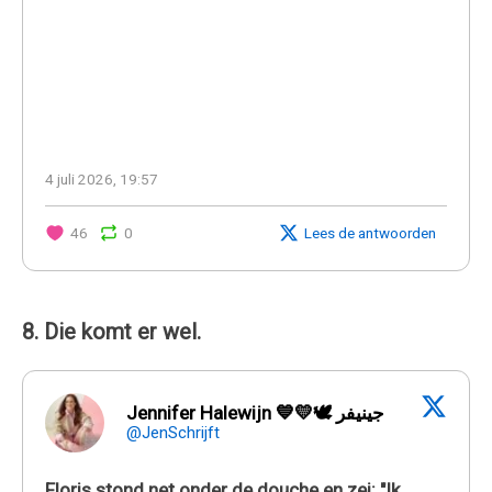
4 juli 2026, 19:57
46
0
Lees de antwoorden
8. Die komt er wel.
Jennifer Halewijn 💙💛🕊 جينيفر
@JenSchrijft
Floris stond net onder de douche en zei: "Ik