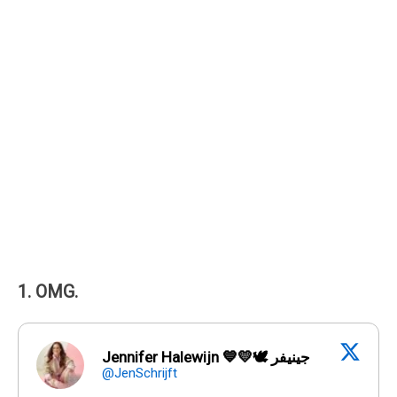
1. OMG.
Jennifer Halewijn 💙💛🕊 جينيفر
@JenSchrijft