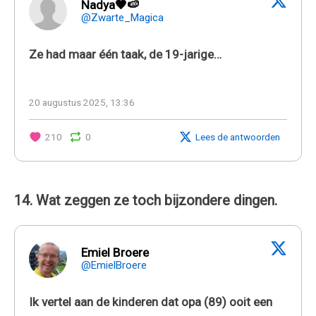
Nadya🖤🍉
@Zwarte_Magica
Ze had maar één taak, de 19-jarige…
20 augustus 2025, 13:36
210
0
Lees de antwoorden
14. Wat zeggen ze toch bijzondere dingen.
Emiel Broere
@EmielBroere
Ik vertel aan de kinderen dat opa (89) ooit een