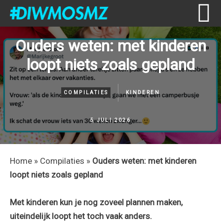
Skip
Skip
Skip
Skip
Ouders weten: met kinderen
to
to
to
to
loopt niets zoals gepland
primary
content
primary
footer
navigation
sidebar
COMPILATIES
KINDEREN
5 JULI 2026
Home
»
Compilaties
»
Ouders weten: met kinderen
loopt niets zoals gepland
Met kinderen kun je nog zoveel plannen maken,
uiteindelijk loopt het toch vaak anders.