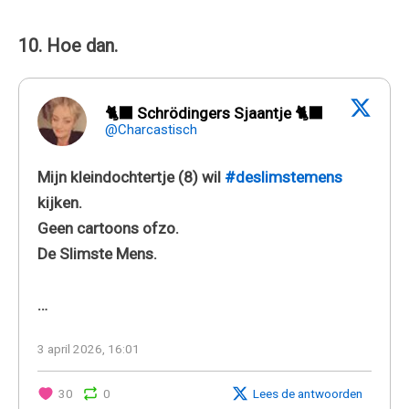
10. Hoe dan.
🐈‍⬛ Schrödingers Sjaantje 🐈‍⬛
@Charcastisch
Mijn kleindochtertje (8) wil
#deslimstemens
kijken.
Geen cartoons ofzo.
De Slimste Mens.
…
3 april 2026, 16:01
30
0
Lees de antwoorden