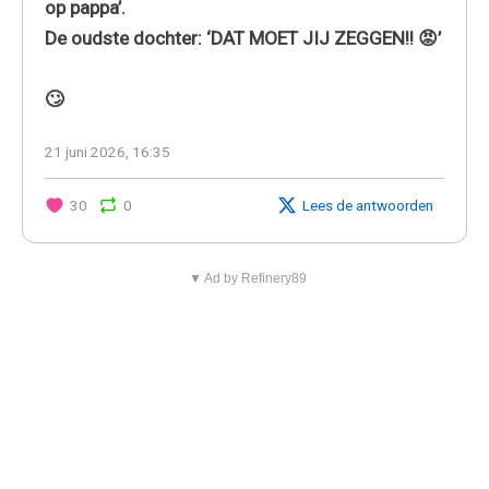
op pappa’.
De oudste dochter: ‘DAT MOET JIJ ZEGGEN!! 😡’
🙄
21 juni 2026, 16:35
30
0
Lees de antwoorden
▼ Ad by Refinery89