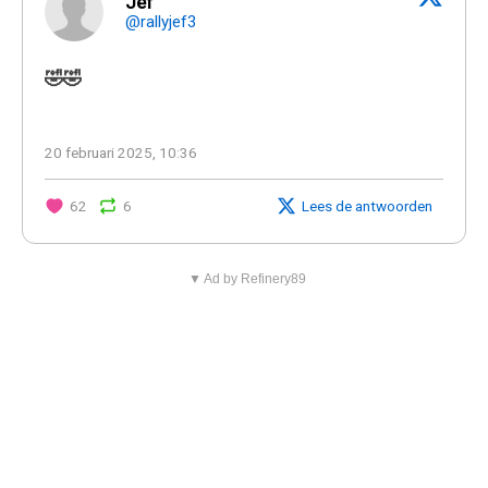
Jef
@rallyjef3
🤣🤣
20 februari 2025, 10:36
62
6
Lees de antwoorden
▼ Ad by Refinery89