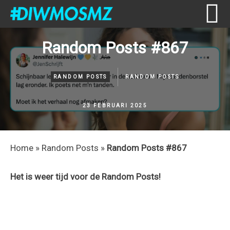
Skip
Skip
Skip
Skip
Random Posts #867
to
to
to
to
primary
content
primary
footer
navigation
sidebar
RANDOM POSTS
RANDOM POSTS
23 FEBRUARI 2025
Home
»
Random Posts
»
Random Posts #867
Het is weer tijd voor de Random Posts!