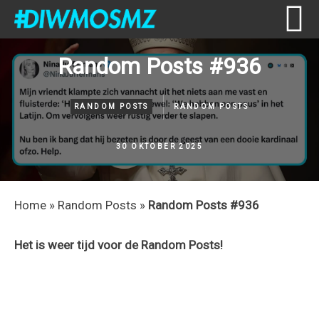
Skip
Skip
Skip
Skip
Random Posts #936
to
to
to
to
primary
content
primary
footer
navigation
sidebar
RANDOM POSTS
RANDOM POSTS
30 OKTOBER 2025
Home
»
Random Posts
»
Random Posts #936
Het is weer tijd voor de Random Posts!