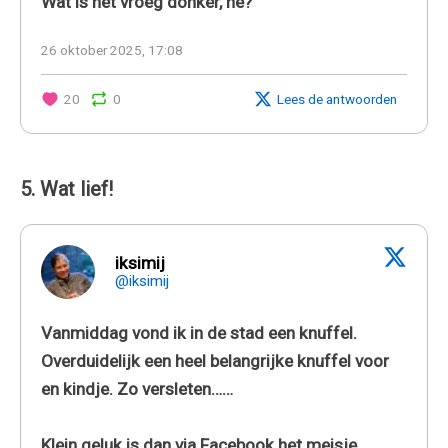
Wat is het vroeg donker, hè?
26 oktober 2025, 17:08
20
0
Lees de antwoorden
5. Wat lief!
iksimij
@iksimij
Vanmiddag vond ik in de stad een knuffel.
Overduidelijk een heel belangrijke knuffel voor
en kindje. Zo versleten……
Klein geluk is dan via Facebook het meisje