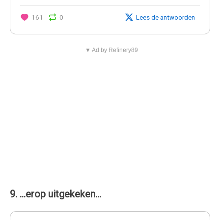
161
0
Lees de antwoorden
▼ Ad by Refinery89
9. ...erop uitgekeken...