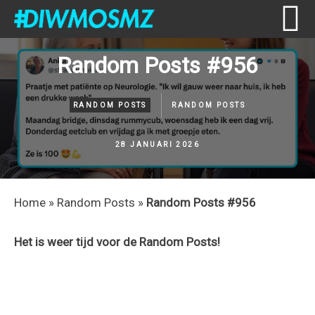
Skip
Skip
Skip
Skip
Random Posts #956
to
to
to
to
primary
content
primary
footer
navigation
sidebar
RANDOM POSTS
RANDOM POSTS
28 JANUARI 2026
Home
»
Random Posts
»
Random Posts #956
Het is weer tijd voor de Random Posts!