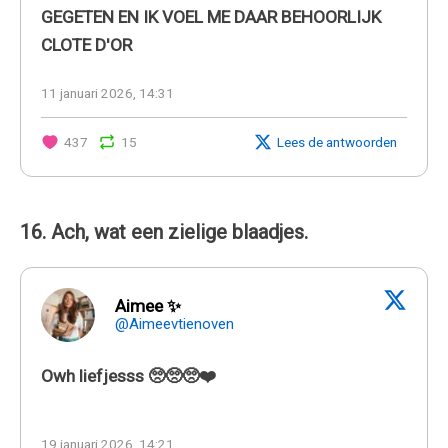
GEGETEN EN IK VOEL ME DAAR BEHOORLIJK
CLOTE D'OR
11 januari 2026, 14:31
437
15
Lees de antwoorden
16. Ach, wat een zielige blaadjes.
Aimee ✨
@Aimeevtienoven
Owh liefjesss 🥺🥺🥺❤️
19 januari 2026, 14:21