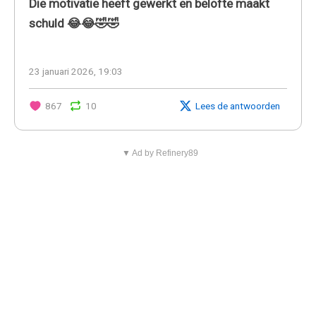
Die motivatie heeft gewerkt en belofte maakt
schuld 😂😂🤣🤣
23 januari 2026, 19:03
867
10
Lees de antwoorden
▼ Ad by Refinery89