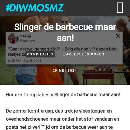
Skip
Skip
Skip
Skip
Slinger de barbecue maar
to
to
to
to
aan!
primary
content
primary
footer
navigation
sidebar
COMPILATIES
BARBECUEËN
KOKEN
29 MEI 2024
Home
»
Compilaties
»
Slinger de barbecue maar aan!
De zomer komt eraan, dus trek je vleestangen en
ovenhandschoenen maar onder het stof vandaan en
poets het zilver! Tijd om de barbecue weer aan te