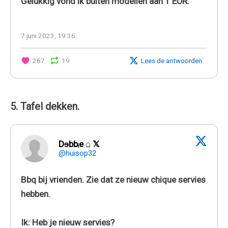
Gelukkig vond ik buiten modellen aan 1 EUR.
7 juni 2023, 19:36
267
19
Lees de antwoorden
5. Tafel dekken.
Dɘbbᵢe ⌂ 𝕏
@huisop32
Bbq bij vrienden. Zie dat ze nieuw chique servies
hebben.
Ik: Heb je nieuw servies?