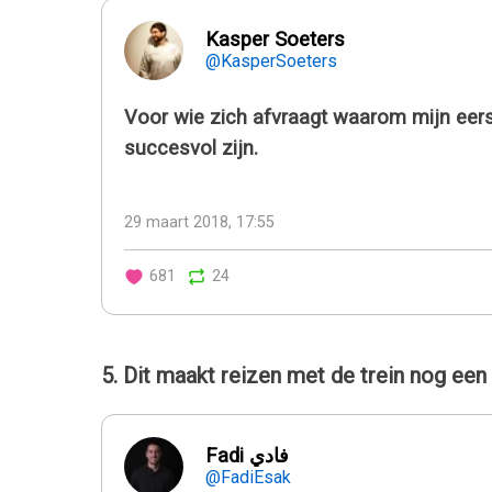
Kasper Soeters
@KasperSoeters
Voor wie zich afvraagt waarom mijn eerst
succesvol zijn.
29 maart 2018, 17:55
681
24
5. Dit maakt reizen met de trein nog een 
Fadi فادي
@FadiEsak