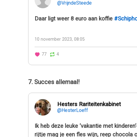
@VrijndeSteede
Daar ligt weer 8 euro aan koffie
#Schipho
10 november 2023, 08:05
77
4
7. Succes allemaal!
Hesters Rariteitenkabinet
@HesterLoeff
Ik heb deze leuke ‘vakantie met kinderen’
rijtje mag je een fles wijn, reep chocola