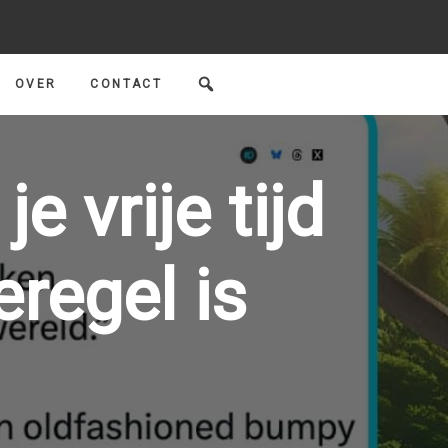
OVER
CONTACT
 vrije tijd
eregel is