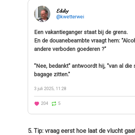
𝓔𝓭𝓭𝔂
@kwetterwei
Een vakantieganger staat bij de grens.
En de douanebeambte vraagt hem: "Alcohol
andere verboden goederen ?"
"Nee, bedankt" antwoordt hij, "van al die 
bagage zitten."
3 juli 2025, 11:28
204
5
5. Tip: vraag eerst hoe laat de vlucht gaat