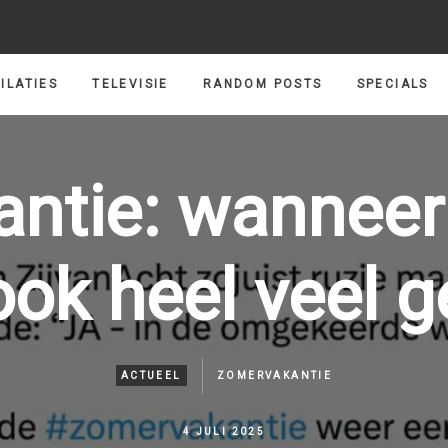
ILATIES
TELEVISIE
RANDOM POSTS
SPECIALS
tie: wanneer je
ok heel veel g
ACTUEEL
ZOMERVAKANTIE
4 JULI 2025