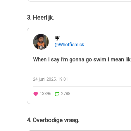
3. Heerlijk.
☔
@Whotfismick
When I say I’m gonna go swim I mean lik
24 juni 2025, 19:01
13896
2788
4. Overbodige vraag.