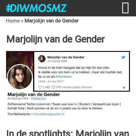
Skip
Skip
Skip
Skip
Home
»
Marjolijn van de Gender
to
to
to
to
Marjolijn van de Gender
primary
content
primary
footer
navigation
sidebar
In de spotlights: Marjolijn van